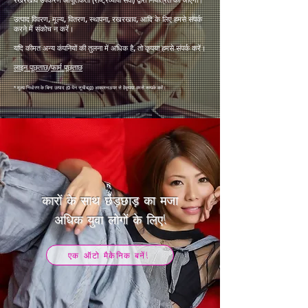
रखरखाव उपकरण आपूर्तिकर्ता (राष्ट्रव्यापी सेवा) द्वारा नियंत्रित की जाएगी।
उत्पाद विवरण, मूल्य, वितरण, स्थापना, रखरखाव, आदि के लिए हमसे संपर्क
करने में संकोच न करें।
यदि कीमत अन्य कंपनियों की तुलना में अधिक है, तो कृपया हमसे संपर्क करें।
लाइन पूछताछ
/
फार्म पूछताछ
* मूल्य निर्धारण के बिना उत्पाद (0 येन सूचीबद्ध)
) आकलन
ऊपर से है
कृपया हमसे सम्पर्क करें।
कारों के साथ छेड़छाड़ का मजा
​अधिक युवा लोगों के लिए!
एक ऑटो मैकेनिक बनें!