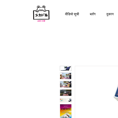
वीडियो सूची
ब्लॉग
दुकान