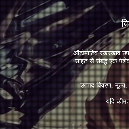
​ब
ऑटोमोटिव रखरखाव उपक
साइट से संबद्ध एक पेशे
उत्पाद विवरण, मूल्य
यदि कीमत 