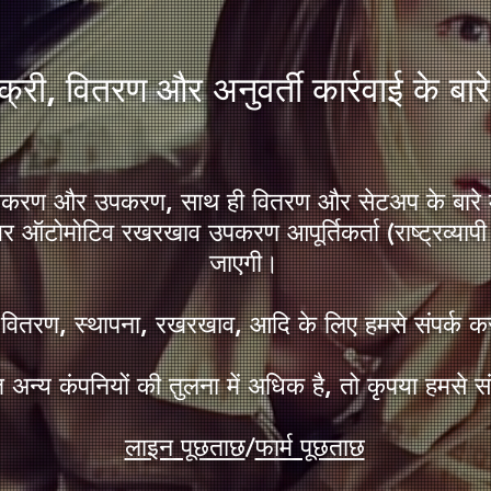
िक्री, वितरण और अनुवर्ती कार्रवाई के बारे 
रण और उपकरण, साथ ही वितरण और सेटअप के बारे में
वर ऑटोमोटिव रखरखाव उपकरण आपूर्तिकर्ता (राष्ट्रव्यापी से
जाएगी।
, वितरण, स्थापना, रखरखाव, आदि के लिए हमसे संपर्क कर
अन्य कंपनियों की तुलना में अधिक है, तो कृपया हमसे सं
लाइन पूछताछ
/
फार्म पूछताछ