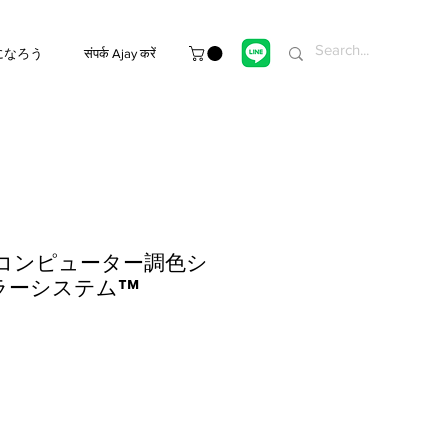
になろう
संपर्क Ajay करें
コンピューター調色シ
カラーシステム™