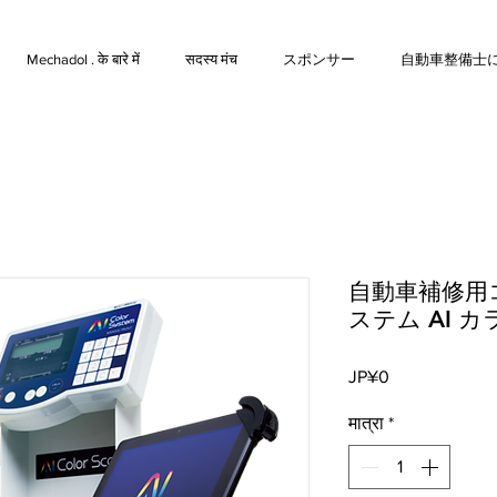
Mechadol . के बारे में
सदस्य मंच
スポンサー
自動車整備士
自動車補修用
ステム AI 
मूल्य
JP¥0
मात्रा
*