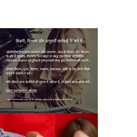
​बिक्री, वितरण और अनुवर्ती कार्रवाई के बारे में
ऑटोमोटिव रखरखाव उपकरण और उपकरण, साथ ही वितरण और सेटअप
के बारे में पूछताछ, मेचाडोल फैन साइट से संबद्ध एक पेशेवर ऑटोमोटिव
रखरखाव उपकरण आपूर्तिकर्ता (राष्ट्रव्यापी सेवा) द्वारा नियंत्रित की जाएगी।
उत्पाद विवरण, मूल्य, वितरण, स्थापना, रखरखाव, आदि के लिए हमसे संपर्क
करने में संकोच न करें।
यदि कीमत अन्य कंपनियों की तुलना में अधिक है, तो कृपया हमसे संपर्क करें।
लाइन पूछताछ
/
फार्म पूछताछ
* मूल्य निर्धारण के बिना उत्पाद (0 येन सूचीबद्ध)
) आकलन
ऊपर से है
कृपया हमसे सम्पर्क करें।