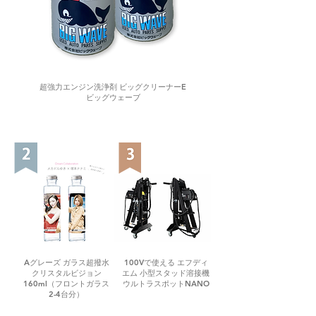
超強力エンジン洗浄剤 ビッグクリーナーE
ビッグウェーブ
Aグレーズ ガラス超撥水
100Vで使える エフディ
クリスタルビジョン
エム 小型スタッド溶接機
160ml（フロントガラス
ウルトラスポットNANO
2-4台分）